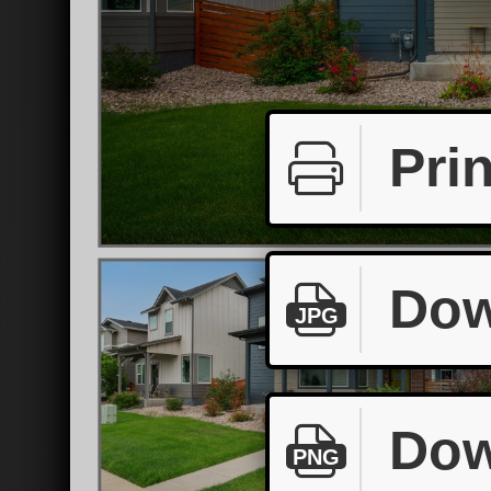
Prin
Dow
JPG
Dow
PNG